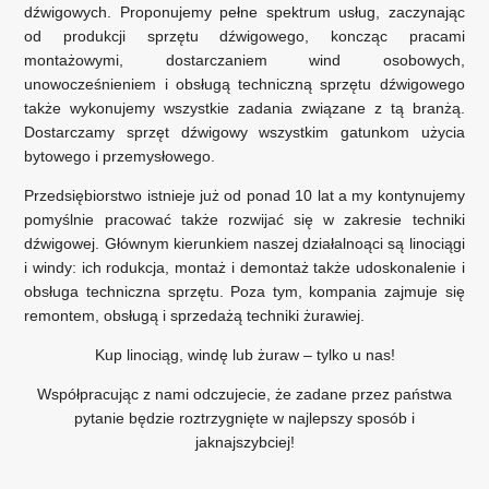
dźwigowych. Proponujemy pełne spektrum usług, zaczynając
od produkcji sprzętu dźwigowego, koncząc pracami
montażowymi, dostarczaniem wind osobowych,
unowocześnieniem i obsługą techniczną sprzętu dźwigowego
także wykonujemy wszystkie zadania związane z tą branżą.
Dostarczamy sprzęt dźwigowy wszystkim gatunkom użycia
bytowego i przemysłowego.
Przedsiębiorstwo istnieje już od ponad 10 lat a my kontynujemy
pomyślnie pracować także rozwijać się w zakresie techniki
dźwigowej. Głównym kierunkiem naszej działalnoąci są linociągi
i windy: ich rodukcja, montaż i demontaż także udoskonalenie i
obsługa techniczna sprzętu. Poza tym, kompania zajmuje się
remontem, obsługą i sprzedażą techniki żurawiej.
Kup linociąg, windę lub żuraw – tylko u nas!
Współpracując z nami odczujecie, że zadane przez państwa
pytanie będzie roztrzygnięte w najlepszy sposób i
jaknajszybciej!