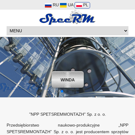
RU
UA
PL
DŹWIGI
"NPP SPETSREMMONTAZH" Sp. z o. o.
Przedsiębiorstwo naukowo-produkcyjne „NPP
SPETSREMMONTAZH” Sp. z o. o. jest producentem sprzętów